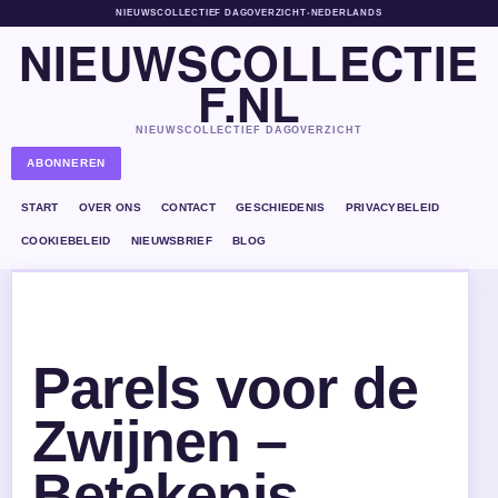
NIEUWSCOLLECTIEF DAGOVERZICHT
•
NEDERLANDS
NIEUWSCOLLECTIE
F.NL
NIEUWSCOLLECTIEF DAGOVERZICHT
ABONNEREN
START
OVER ONS
CONTACT
GESCHIEDENIS
PRIVACYBELEID
COOKIEBELEID
NIEUWSBRIEF
BLOG
Parels voor de
Zwijnen –
Betekenis,