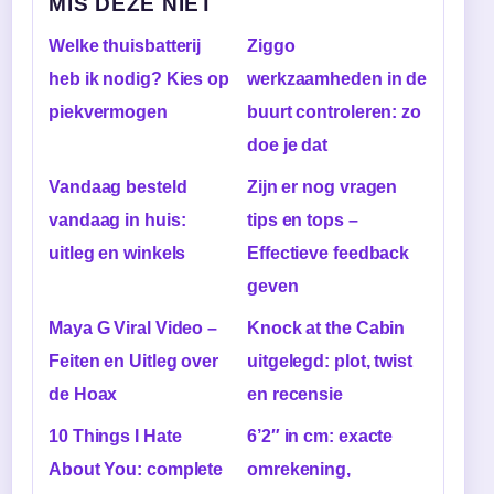
MIS DEZE NIET
Welke thuisbatterij
Ziggo
heb ik nodig? Kies op
werkzaamheden in de
piekvermogen
buurt controleren: zo
doe je dat
Vandaag besteld
Zijn er nog vragen
vandaag in huis:
tips en tops –
uitleg en winkels
Effectieve feedback
geven
Maya G Viral Video –
Knock at the Cabin
Feiten en Uitleg over
uitgelegd: plot, twist
de Hoax
en recensie
10 Things I Hate
6’2″ in cm: exacte
About You: complete
omrekening,